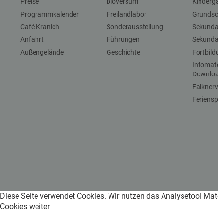
Preise
bioversum
Kinderg
Programmkalender
Freilandlabor
Grundsc
Café Kranich
Sonderausstellung
Sekundar
Anfahrt
Führungen
Sekundar
Außengelände
Geschichte
Fortbil
Infomat
Downlo
Falkner
Feriensp
Diese Seite verwendet Cookies. Wir nutzen das Analysetool Mat
Cookies weiter