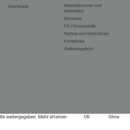
Mitarbeiterinnen und
Downloads
Mitarbeiter
Ehrenamt
FÖJ-Einsatzstelle
Partner und Unterstützer
Förderkreis
Stellenangebote
itte weitergegeben.
Mehr erfahren
OK
Ohne