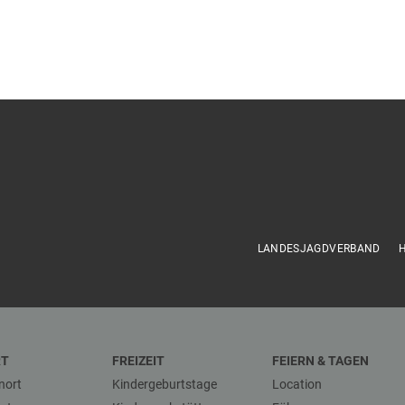
LANDESJAGDVERBAND
RT
FREIZEIT
FEIERN & TAGEN
nort
Kindergeburtstage
Location