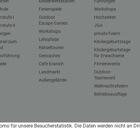
arten
Kinderwerkstätten
Führungen
hule
Ferienspiele
Workshops
stufe I
Outdoor
Hochzeiten
Escape Games
stufe II
JGA
Workshops
dungen
private Feiern
Lehrpfade
erial zum
Kindergeburtstage
ad
Rätseltouren
Kindergeburtstage
vorführung
Geocaches
für Erwachsene
iele
Café Kranich
Firmenevents
Landmarkt
Outdoor-
Teamevent
Außengelände
Weihnachtsfeiern
Betriebsausflüge
omo für unsere Besucherstatistik. Die Daten werden nicht an Dr