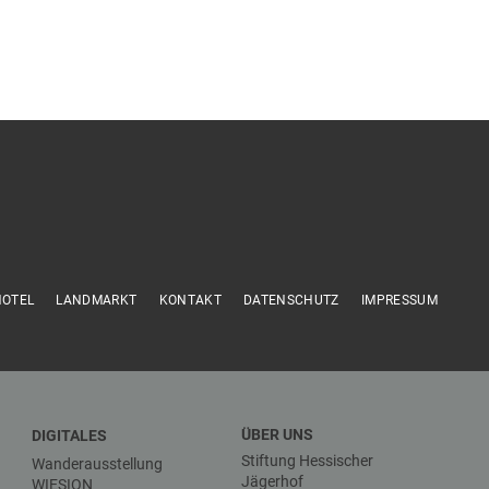
HOTEL
LANDMARKT
KONTAKT
DATENSCHUTZ
IMPRESSUM
ÜBER UNS
DIGITALES
Stiftung Hessischer
Wanderausstellung
Jägerhof
WIESION