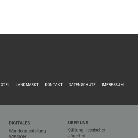
HOTEL
LANDMARKT
KONTAKT
DATENSCHUTZ
IMPRESSUM
ÜBER UNS
DIGITALES
Stiftung Hessischer
Wanderausstellung
Jägerhof
WIESION