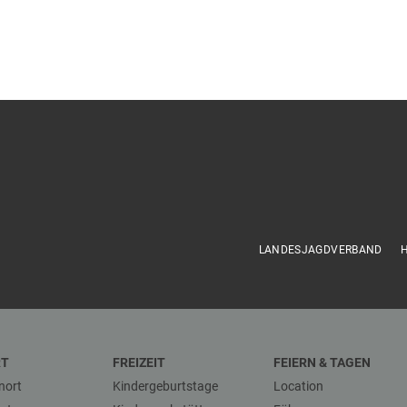
LANDESJAGDVERBAND
RT
FREIZEIT
FEIERN & TAGEN
nort
Kindergeburtstage
Location