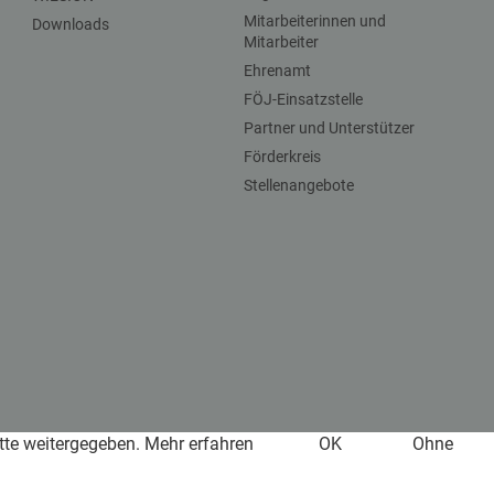
Mitarbeiterinnen und
Downloads
Mitarbeiter
Ehrenamt
FÖJ-Einsatzstelle
Partner und Unterstützer
Förderkreis
Stellenangebote
itte weitergegeben.
Mehr erfahren
OK
Ohne