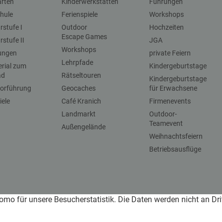
arten
Kinderwerkstätten
Führungen
hule
Ferienspiele
Workshops
stufe I
Outdoor
Hochzeiten
Escape Games
stufe II
JGA
Workshops
dungen
private Feiern
Lehrpfade
erial zum
Kindergeburtstage
ad
Rätseltouren
Kindergeburtstage
vorführung
Geocaches
für Erwachsene
iele
Café Kranich
Firmenevents
Landmarkt
Outdoor-
Teamevent
Außengelände
Weihnachtsfeiern
Betriebsausflüge
omo für unsere Besucherstatistik. Die Daten werden nicht an Dr