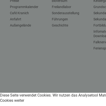
Preise
bioversum
Kinderg
Programmkalender
Freilandlabor
Grundsc
Café Kranich
Sonderausstellung
Sekundar
Anfahrt
Führungen
Sekundar
Außengelände
Geschichte
Fortbil
Infomat
Downlo
Falkner
Feriensp
Diese Seite verwendet Cookies. Wir nutzen das Analysetool Mat
Cookies weiter