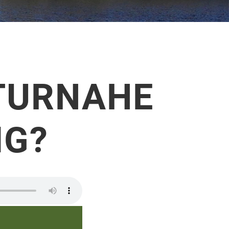
TURNAHE
IG?