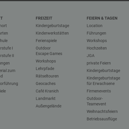
RT
FREIZEIT
FEIERN & TAGEN
nort
Kindergeburtstage
Location
arten
Kinderwerkstätten
Führungen
hule
Ferienspiele
Workshops
stufe I
Outdoor
Hochzeiten
Escape Games
stufe II
JGA
Workshops
dungen
private Feiern
Lehrpfade
erial zum
Kindergeburtstage
ad
Rätseltouren
Kindergeburtstage
vorführung
Geocaches
für Erwachsene
iele
Café Kranich
Firmenevents
Landmarkt
Outdoor-
Teamevent
Außengelände
Weihnachtsfeiern
Betriebsausflüge