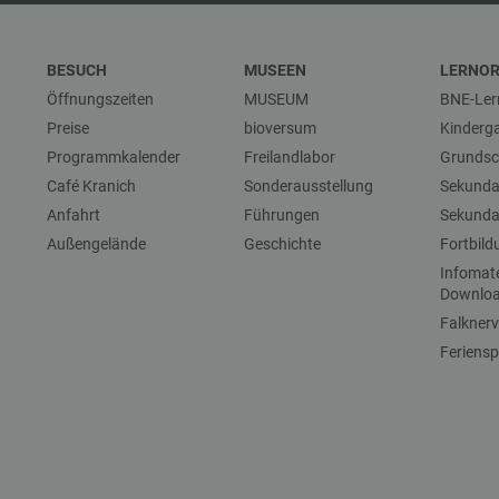
BESUCH
MUSEEN
LERNO
Öffnungszeiten
MUSEUM
BNE-Ler
Preise
bioversum
Kinderg
Programmkalender
Freilandlabor
Grundsc
Café Kranich
Sonderausstellung
Sekundar
Anfahrt
Führungen
Sekundar
Außengelände
Geschichte
Fortbil
Infomat
Downlo
Falkner
Feriensp